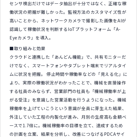
センサ検出だけではデータ抽出が十分ではなく、正確な稼
働状況の把握が難しかった。監視方法のカスタマイズ性が
高いことから、ネットワークカメラで撮影した画像をAIが
認識して稼働状況を判断するIoTプラットフォーム「A-
Eyeカメラ」を導入。
■取り組みと効果
クラウドと連携した「あんどん機能」で、共有モニターだ
けでなく、スマートフォンやタブレット端末でリアルタイ
ムに状況を把握。 停止時間や稼働率などの「見える化」に
より、実際の稼働状況がわかったことで、機械を直接操作
する社員のみならず、営業部門の社員も「機械稼働率が上
がる受注」を意識した営業活動を行うようになった。機械
稼働率を上げていこうという意識が全員に芽生えた結果、
外注していた工程の内製化が進み、月別の生産高も金額ベ
ースで1.7倍に。機械稼働率の目標を立て、達成するため
の計画を立案、結果を分析し、改善につなげるPDCAサイ