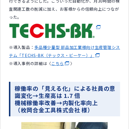
行できるようにした。こういった自動化が、月30時間の検
査関連工数の削減に加え、お客様からの信頼向上につなが
った。
※導入製品：
多品種少量型 部品加工業様向け生産管理シス
テム「TECHS-BK（テックス・ビーケー）」
※導入事例の詳細は〈
こちら
〉
稼働率の「見える化」による社員の意
識変化→生産高は 1.7 倍
機械稼働率改善→内製化率向上
（枚岡合金工具株式会社 様）