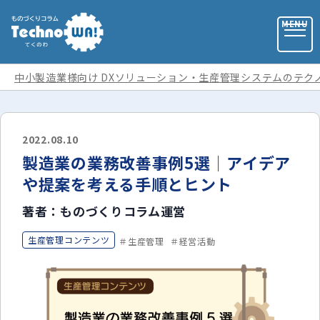
中小製造業様向け DXソリューション・生産管理システムのテク
お問い合わせ
2022.08.10
製造業の業務改善事例5選│アイデア
お役立ち資料
や提案を考える手順とヒント
著者：ものづくりコラム運営
運営会社
生産管理コンテンツ
生産管理
経営活動
記事カテゴリ
全ての記事
用語集