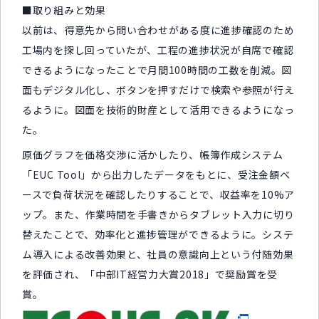
■取り組みと効果
以前は、得意先から問い合わせがある度に進捗確認のため
工場内を探し回っていたが、工程の進捗状況が自席で確認
できるようになったことで月間100時間の工数を削減。図
面もデジタル化し、ボタンを押すだけで検索や参照が行え
るように。図面を技術的財産として活用できるようになっ
た。
原価グラフを価格交渉に活かしたり、帳簿作成システム
「EUC Tool」から出力したデータをもとに、受注金額ベ
ースで負荷状況を確認したりすることで、収益率を10%ア
ップ。また、作業時間を手書きからタブレット入力に切り
替えたことで、効率化と進捗管理ができるように。システ
ム導入による改善効果と、社員の意識向上という付随効果
を評価され、「中部IT経営力大賞2018」で奨励賞を受
賞。