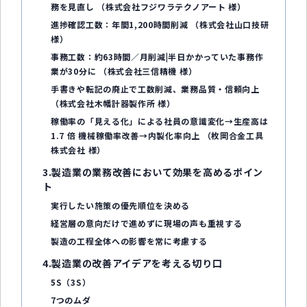
務を見直し （株式会社フジワラテクノアート 様）
進捗確認工数：年間1,200時間削減 （株式会社山口技研
様）
事務工数：約63時間／月削減|半日かかっていた事務作
業が30分に （株式会社三信精機 様）
手書きや転記の廃止で工数削減、業務品質・信頼向上
（株式会社木幡計器製作所 様）
稼働率の「見える化」による社員の意識変化→生産高は
1.7 倍 機械稼働率改善→内製化率向上 （枚岡合金工具
株式会社 様）
3.製造業の業務改善において効果を高めるポイン
ト
実行したい施策の優先順位を決める
経営層の意向だけで進めずに現場の声も重視する
製造の工程全体への影響を常に考慮する
4.製造業の改善アイデアを考える切り口
5S（3S）
7つのムダ