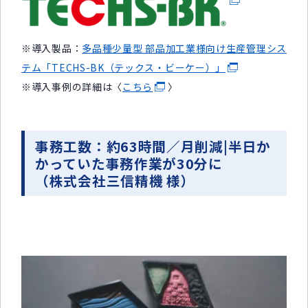
※導入製品：
多品種少量型 部品加工業様向け生産管理シス
テム「TECHS-BK（テックス・ビーケー）」
※導入事例の詳細は〈
こちら
〉
事務工数：約63時間／月削減|半日か
かっていた事務作業が30分に
（株式会社三信精機 様）