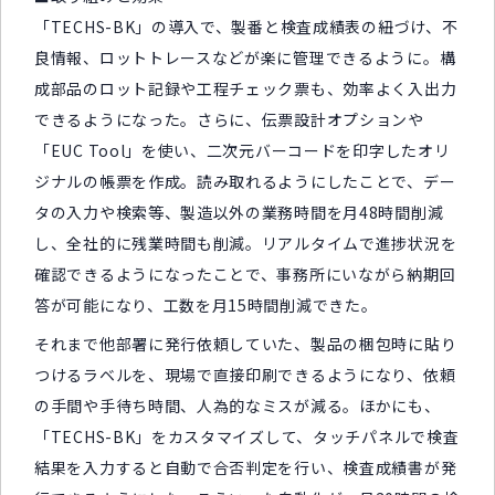
「TECHS-BK」の導入で、製番と検査成績表の紐づけ、不
良情報、ロットトレースなどが楽に管理できるように。構
成部品のロット記録や工程チェック票も、効率よく入出力
できるようになった。さらに、伝票設計オプションや
「EUC Tool」を使い、二次元バーコードを印字したオリ
ジナルの帳票を作成。読み取れるようにしたことで、デー
タの入力や検索等、製造以外の業務時間を月48時間削減
し、全社的に残業時間も削減。リアルタイムで進捗状況を
確認できるようになったことで、事務所にいながら納期回
答が可能になり、工数を月15時間削減できた。
それまで他部署に発行依頼していた、製品の梱包時に貼り
つけるラベルを、現場で直接印刷できるようになり、依頼
の手間や手待ち時間、人為的なミスが減る。ほかにも、
「TECHS-BK」をカスタマイズして、タッチパネルで検査
結果を入力すると自動で合否判定を行い、検査成績書が発