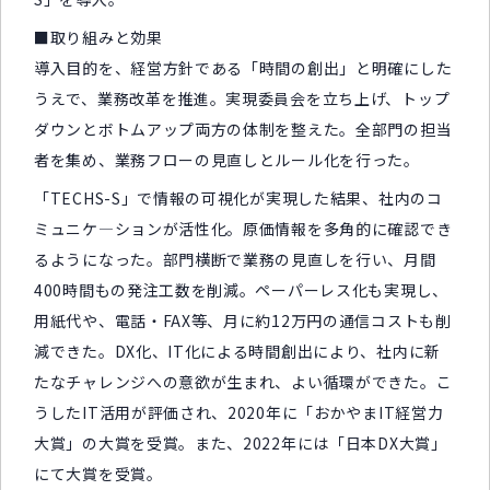
■取り組みと効果
導入目的を、経営方針である「時間の創出」と明確にした
うえで、業務改革を推進。実現委員会を立ち上げ、トップ
ダウンとボトムアップ両方の体制を整えた。全部門の担当
者を集め、業務フローの見直しとルール化を行った。
「TECHS-S」で情報の可視化が実現した結果、社内のコ
ミュニケ―ションが活性化。原価情報を多角的に確認でき
るようになった。部門横断で業務の見直しを行い、月間
400時間もの発注工数を削減。ペーパーレス化も実現し、
用紙代や、電話・FAX等、月に約12万円の通信コストも削
減できた。DX化、IT化による時間創出により、社内に新
たなチャレンジへの意欲が生まれ、よい循環ができた。こ
うしたIT活用が評価され、2020年に「おかやまIT経営力
大賞」の大賞を受賞。また、2022年には「日本DX大賞」
にて大賞を受賞。