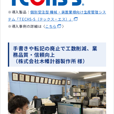
※導入製品：
個別受注型 機械・装置業様向け生産管理シス
テム「TECHS-S（テックス・エス）」
※導入事例の詳細は〈
こちら
〉
手書きや転記の廃止で工数削減、業
務品質・信頼向上
（株式会社木幡計器製作所 様）