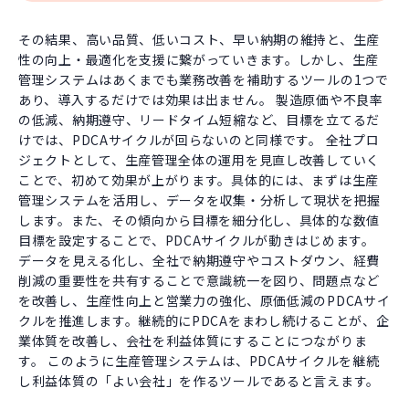
その結果、高い品質、低いコスト、早い納期の維持と、生産
性の向上・最適化を支援に繋がっていきます。しかし、生産
管理システムはあくまでも業務改善を補助するツールの1つで
あり、導入するだけでは効果は出ません。 製造原価や不良率
の低減、納期遵守、リードタイム短縮など、目標を立てるだ
けでは、PDCAサイクルが回らないのと同様です。 全社プロ
ジェクトとして、生産管理全体の運用を見直し改善していく
ことで、初めて効果が上がります。具体的には、まずは生産
管理システムを活用し、データを収集・分析して現状を把握
します。また、その傾向から目標を細分化し、具体的な数値
目標を設定することで、PDCAサイクルが動きはじめます。
データを見える化し、全社で納期遵守やコストダウン、経費
削減の重要性を共有することで意識統一を図り、問題点など
を改善し、生産性向上と営業力の強化、原価低減のPDCAサイ
クルを推進します。継続的にPDCAをまわし続けることが、企
業体質を改善し、会社を利益体質にすることにつながりま
す。 このように生産管理システムは、PDCAサイクルを継続
し利益体質の「よい会社」を作るツールであると言えます。