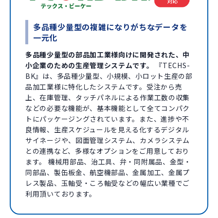
多品種少量型の複雑になりがちなデータを
一元化
多品種少量型の部品加工業様向けに開発された、中
小企業のための生産管理システムです。
『TECHS-
BK』は、多品種少量型、小規模、小ロット生産の部
品加工業様に特化したシステムです。受注から売
上、在庫管理、タッチパネルによる作業工数の収集
などの必要な機能が、基本機能として全てコンパク
トにパッケージングされています。また、進捗や不
良情報、生産スケジュールを見える化するデジタル
サイネージや、図面管理システム、カメラシステム
との連携など、多様なオプションをご用意しており
ます。 機械用部品、治工具、弁・同附属品、金型・
同部品、製缶板金、航空機部品、金属加工、金属プ
レス製品、玉軸受・ころ軸受などの幅広い業種でご
利用頂いております。