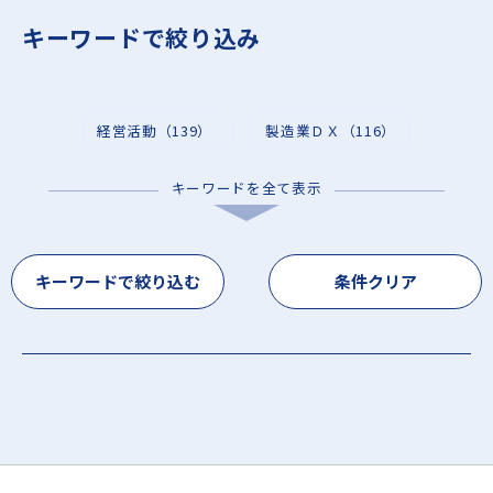
キーワードで絞り込み
経営活動（139）
製造業ＤＸ（116）
キーワードを全て表示
生産管理（103）
IT・システム（63）
業界トレンド（46）
工程管理/進捗管理（41）
キーワードで絞り込む
条件クリア
AI・IoT（39）
業務効率化（30）
イベント（27）
製造（27）
改善アイデア（26）
品質管理（25）
会計/原価管理（25）
見積（19）