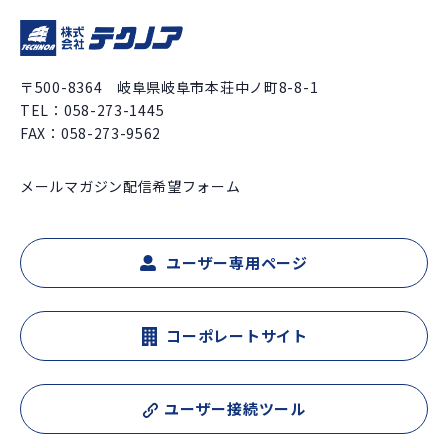
資材調達（17）
購買/物流（15）
〒500-8364 岐阜県岐阜市本荘中ノ町8-8-1
営業（14）
在庫管理/在庫引当（13）
TEL：
058-273-1445
FAX：058-273-9562
設計/製造（12）
コミュニケーション（12）
メールマガジン配信希望フォーム
データ分析（12）
その他（11）
ユーザー専用ページ
設計（11）
生産技術（9）
Excel（8）
テクノアのサービス（8）
コーポレートサイト
PC基本操作（Windows）（8）
生産計画（7）
ユーザー接続ツール
システム化（6）
経理・総務（6）