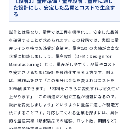
【段階3】量産準備・量産段階：量産に適し
た設計にし、安定した品質とコストで生産す
る
試作とは異なり、量産では工程を標準化し、安定した品質
を確保することが求められます。この段階では、実際に量
産ラインを持つ製造受託企業や、量産設計の実績が豊富な
企業に相談しましょう。量産設計（DFM：Design for
Manufacturing）とは、量産がしやすく、品質やコスト
を安定させるために設計を最適化する考え方です。例え
ば、試作品を見て「この部分は金型を変えればコストを
30%削減できます」「材料をこちらに変更すれば耐久性が
上がります」「この構造だと組立工程が複雑になるので、
設計を変更しましょう」というように量産に適した製造方
法にすることです。対応してくれる企業を探すには、具体
的な量産実績（類似製品での経験、ロット数、期間など）
や量産設計実績を確認しましょう。