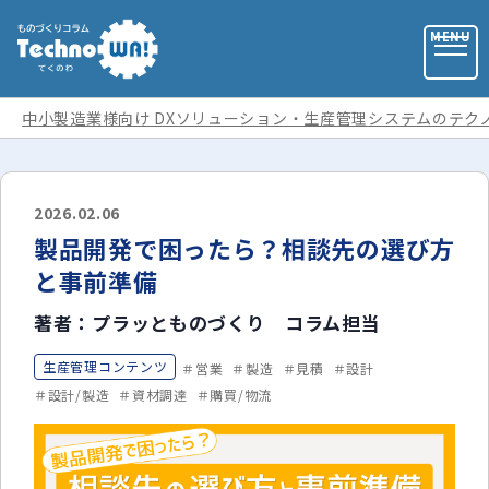
中小製造業様向け DXソリューション・生産管理システムのテク
お問い合わせ
2026.02.06
製品開発で困ったら？相談先の選び方
お役立ち資料
と事前準備
著者：プラッとものづくり コラム担当
運営会社
生産管理コンテンツ
営業
製造
見積
設計
記事カテゴリ
設計/製造
資材調達
購買/物流
全ての記事
用語集