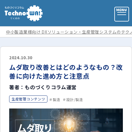
中小製造業様向け DXソリューション・生産管理システムのテク
お問い合わせ
2024.10.30
ムダ取り改善とはどのようなもの？改
お役立ち資料
善に向けた進め方と注意点
著者：ものづくりコラム運営
運営会社
生産管理コンテンツ
製造
設計/製造
記事カテゴリ
全ての記事
用語集