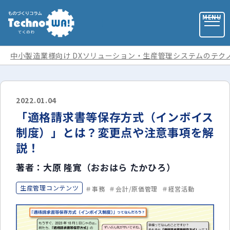
中小製造業様向け DXソリューション・生産管理システムのテク
お問い合わせ
2022.01.04
「適格請求書等保存方式（インボイス
お役立ち資料
制度）」とは？変更点や注意事項を解
説！
運営会社
著者：大原 隆寛（おおはら たかひろ）
記事カテゴリ
生産管理コンテンツ
事務
会計/原価管理
経営活動
全ての記事
用語集