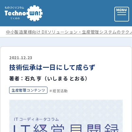
中小製造業様向け DXソリューション・生産管理システムのテク
お問い合わせ
2021.12.23
技術伝承は一日にして成らず
お役立ち資料
著者：石丸 亨（いしまる とおる）
運営会社
生産管理コンテンツ
経営活動
記事カテゴリ
全ての記事
用語集