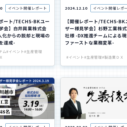
20
イベント開催レポート
2024.12.10
イベント開催レポ
ート/TECHS-BKユー
【開催レポート/TECHS-B
学会】白井興業株式会
ザー様見学会】杉野工業株式
属人化からの脱却と現場の
社様 -DX推進チームによる
を達成-
ファーストな業務変革-
ステム
#イベント
#生産管理
Ｘ
#イベント
#生産管理
#製造業ＤＸ