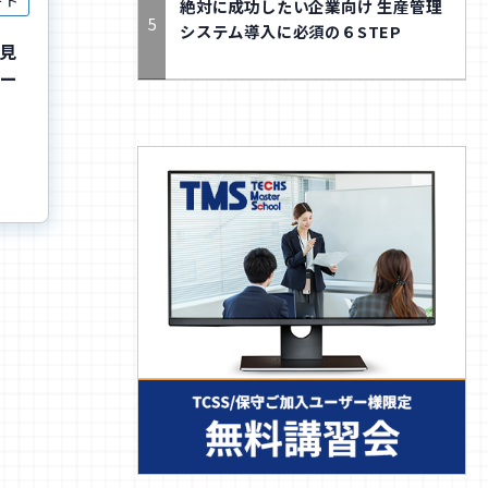
ート
絶対に成功したい企業向け 生産管理
システム導入に必須の６STEP
見
ワー