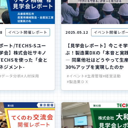
28
イベント開催レポート
2025.05.12
イベント開催レポ
ート/TECHS-Sユー
【見学会レポート】今こそ学
学会】株式会社サキノ
ぶ！製造業DXの「本音と実
TECHSを使った「金と
— 同業他社はどうやって生
ネジメント-
30%アップを実現したのか
#データ分析
#人材採用
#イベント
#生産管理
#経営活動
#製造業ＤＸ