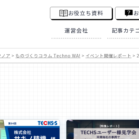
お役立ち資料
運営会社
記事カテ
全ての
クノア
ものづくりコラム Techno WA!
イベント開催レポート
中小企業診
生産管理コ
イベント開
お役立ちP
セミナーア