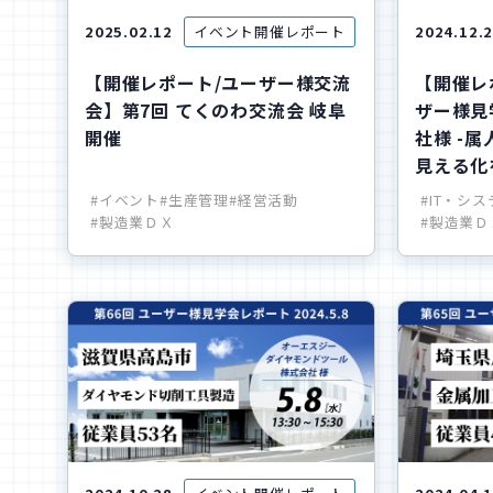
2025.02.12
イベント開催レポート
2024.12.
【開催レポート/ユーザー様交流
【開催レポ
会】第7回 てくのわ交流会 岐阜
ザー様見
開催
社様 -
見える化
#イベント
#生産管理
#経営活動
#IT・シ
#製造業ＤＸ
#製造業Ｄ