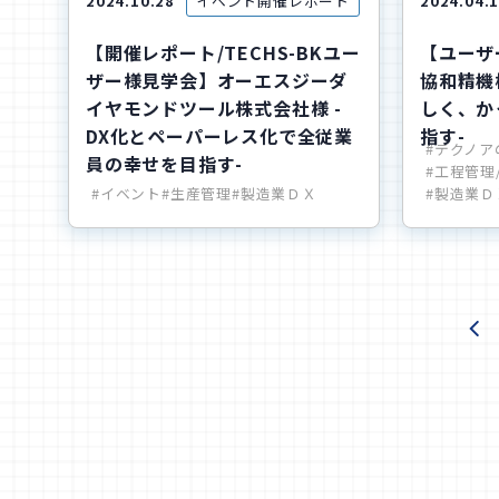
2024.10.28
イベント開催レポート
2024.04.
【開催レポート/TECHS-BKユー
【ユーザ
ザー様見学会】オーエスジーダ
協和精機
イヤモンドツール株式会社様 -
しく、か
DX化とペーパーレス化で全従業
指す-
#テクノア
員の幸せを目指す-
#工程管理
#イベント
#生産管理
#製造業ＤＸ
#製造業Ｄ
<