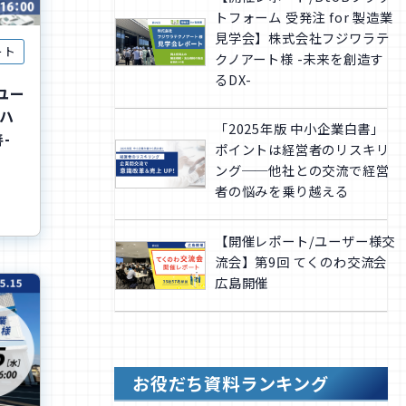
トフォーム 受発注 for 製造業
見学会】株式会社フジワラテ
ート
クノアート様 -未来を創造す
るDX-
Kユー
ハ
「2025年版 中小企業白書」
-
ポイントは経営者のリスキリ
ング──他社との交流で経営
者の悩みを乗り越える
【開催レポート/ユーザー様交
流会】第9回 てくのわ交流会
広島開催
お役だち資料ランキング