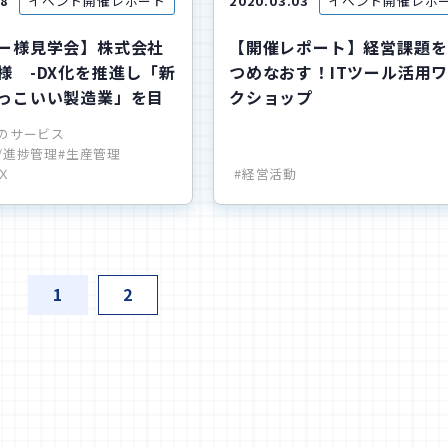
18
イベント開催レポート
2020.03.03
イベント開催レポ
ー様見学会】株式会社
【開催レポート】経営課題を
様 -DX化を推進し「新
つめなおす！ITツール活用
っこいい製造業」を目
クショップ
のサービス
/進捗管理
#生産管理
Ｘ
#経営活動
1
2