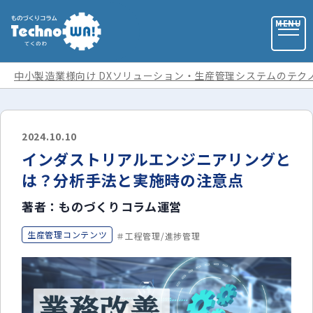
中小製造業様向け DXソリューション・生産管理システムのテク
お問い合わせ
2024.10.10
インダストリアルエンジニアリングと
お役立ち資料
は？分析手法と実施時の注意点
著者：ものづくりコラム運営
運営会社
生産管理コンテンツ
工程管理/進捗管理
記事カテゴリ
全ての記事
用語集