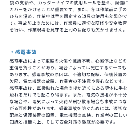
袋 の支給や、カッターナイフの使用ルールを整え、設備に
カバーをかけることが重要です。また、冬は作業前に手の
ひらを温め、作業中は手を固定する道具の使用も効果的で
す。事故防止のためには、作業員に適切な研修や安全教育
を行い、作業現場を見守る上司の目配りも欠かせません。
・感電事故
感電事故によって重度の火傷や意識不明、心臓停止などの
重傷を負うことがあり、場合によっては死亡するケースも
あります。感電事故の原因は、不適切な配線、保護装置の
欠陥、電気機器の故障、作業者の不注意や慢心などです。
感電事故は、直接触れた場合のほか近くにある導体に手を
触れるだけでも起こり得ます。また、電気の接地が不十分
な場合や、電気によって火花が飛び散る場合も事故につな
がる可能性があります。感電事故を防ぐためには、適切な
配線と保護装置の設置、電気機器の点検、作業者の正しい
知識と技能向上、そして安全対策の徹底が必要です。