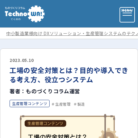
中小製造業様向け DXソリューション・生産管理システムのテク
お問い合わせ
2023.05.10
工場の安全対策とは？目的や導入でき
お役立ち資料
る考え方、役立つシステム
著者：ものづくりコラム運営
運営会社
生産管理コンテンツ
生産管理
製造
記事カテゴリ
全ての記事
用語集