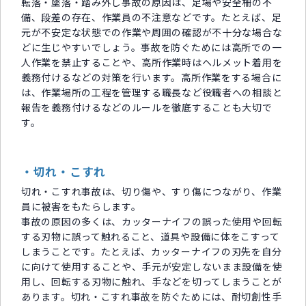
転落・墜落・踏み外し事故の原因は、足場や安全柵の不
備、段差の存在、作業員の不注意などです。たとえば、足
元が不安定な状態での作業や周囲の確認が不十分な場合な
どに生じやすいでしょう。事故を防ぐためには高所での一
人作業を禁止することや、高所作業時はヘルメット着用を
義務付けるなどの対策を行います。高所作業をする場合に
は、作業場所の工程を管理する職長など役職者への相談と
報告を義務付けるなどのルールを徹底することも大切で
す。
・切れ・こすれ
切れ・こすれ事故は、切り傷や、すり傷につながり、作業
員に被害をもたらします。
事故の原因の多くは、カッターナイフの誤った使用や回転
する刃物に誤って触れること、道具や設備に体をこすって
しまうことです。たとえば、カッターナイフの刃先を自分
に向けて使用することや、手元が安定しないまま設備を使
用し、回転する刃物に触れ、手などを切ってしまうことが
あります。切れ・こすれ事故を防ぐためには、耐切創性手