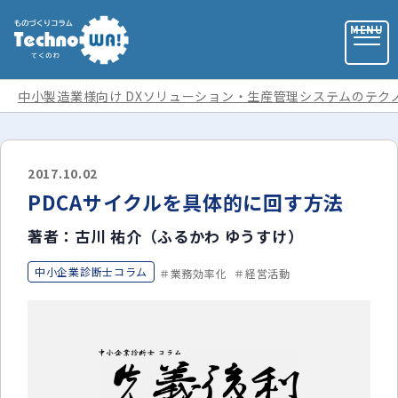
中小製造業様向け DXソリューション・生産管理システムのテク
お問い合わせ
2017.10.02
PDCAサイクルを具体的に回す方法
お役立ち資料
著者：古川 祐介（ふるかわ ゆうすけ）
運営会社
中小企業診断士コラム
業務効率化
経営活動
記事カテゴリ
全ての記事
用語集