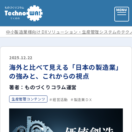
中小製造業様向け DXソリューション・生産管理システムのテク
お問い合わせ
2025.12.22
海外と比べて見える「日本の製造業」
お役立ち資料
の強みと、これからの視点
著者：ものづくりコラム運営
運営会社
生産管理コンテンツ
経営活動
製造業ＤＸ
記事カテゴリ
全ての記事
用語集