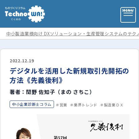
中小製造業様向け DXソリューション・生産管理システムのテク
お問い合わせ
2022.12.19
デジタルを活用した新規取引先開拓の
お役立ち資料
方法《先義後利》
著者：間野 佐知子（まの さちこ）
運営会社
中小企業診断士コラム
営業
業界トレンド
製造業ＤＸ
記事カテゴリ
全ての記事
用語集