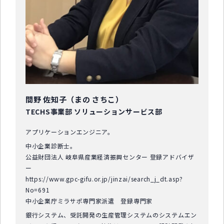
間野 佐知子（まの さちこ）
TECHS事業部 ソリューションサービス部
アプリケーションエンジニア。
中小企業診断士。
公益財団法人 岐阜県産業経済振興センター 登録アドバイザ
ー
https://www.gpc-gifu.or.jp/jinzai/search_j_dt.asp?
No=691
中小企業庁ミラサポ専門家派遣 登録専門家
銀行システム、受託開発の生産管理システムのシステムエン