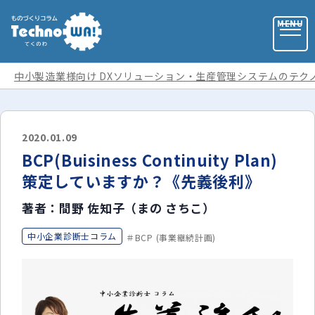
中小製造業様向け DXソリューション・生産管理システムのテク
お問い合わせ
2020.01.09
BCP(Buisiness Continuity Plan)
お役立ち資料
策定していますか？《先義後利》
著者：間野 佐知子（まの さちこ）
運営会社
中小企業診断士コラム
BCP (事業継続計画)
記事カテゴリ
全ての記事
用語集