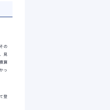
その
、見
積算
かっ
て登