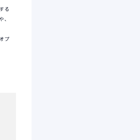
とする
や、
。
携オプ