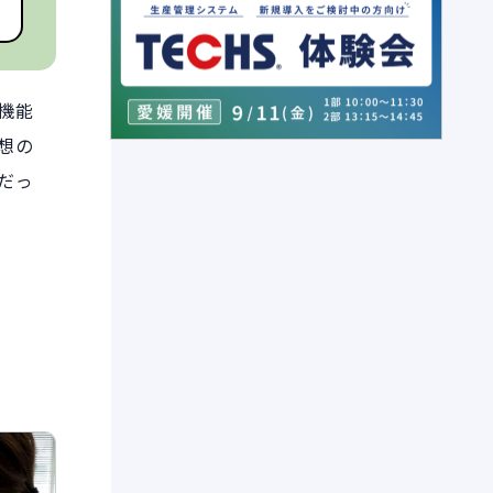
機能
想の
だっ