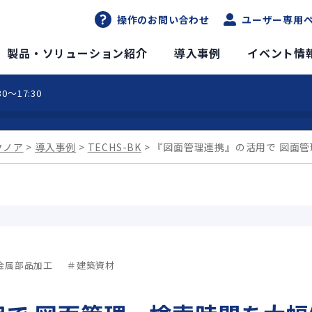
操作のお問い合わせ
ユーザー専用
DXソリューションサイト
製品・ソリューション紹介
導入事例
イベント情
0～17:30
クノア
導入事例
TECHS-BK
『図面管理連携』の活用で 図面
金属部品加工
建築資材