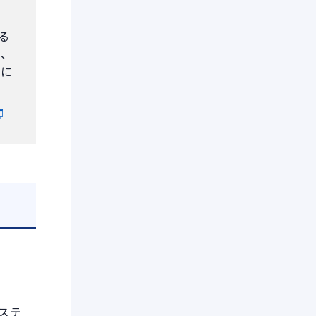
る
き、
機に
ステ