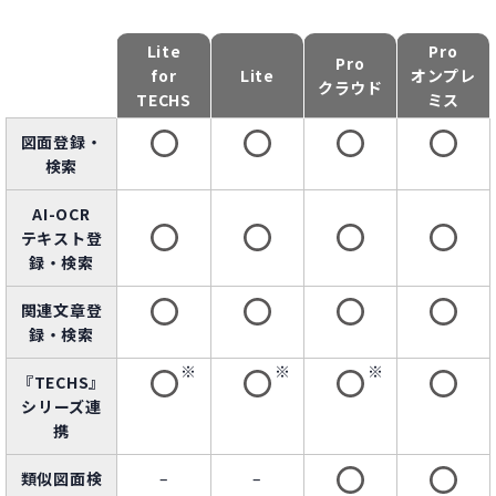
Lite
Pro
Pro
for
Lite
オンプレ
クラウド
TECHS
ミス
図面登録・
検索
AI-OCR
テキスト登
録・検索
関連文章登
録・検索
『TECHS』
シリーズ連
携
類似図面検
–
–