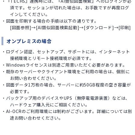
・『TECHS』連携時には、『AI類似図面検索』へのログインが必
須です。セッションが切れた場合は、お手数ですが再度ログ
インしてください。​
・図面を印刷する場合の手順は以下の通りです。
[図面参照]→[AI類似図面検索起動]→[ダウンロード]→[印刷] ​
オンプレミスの場合
・ログイン認証、セットアップ、サポートには、インターネット
接続環境とリモート接続環境が必須です。
・Windowsライセンスは別途ご用意いただく必要があります。
・既存のサーバーやクライアント環境をご利用の場合は、個別に
お問い合わせください。
・図面データ1万枚の場合、サーバーに約50GB程度の空き容量が
必要です。
・バックアップ用のデバイスやUPS（無停電電源装置）などは、
ハードウェア購入元にご相談ください。
・AI-OCRのご利用環境には制約がございます。詳細については別
途お問い合わせください。