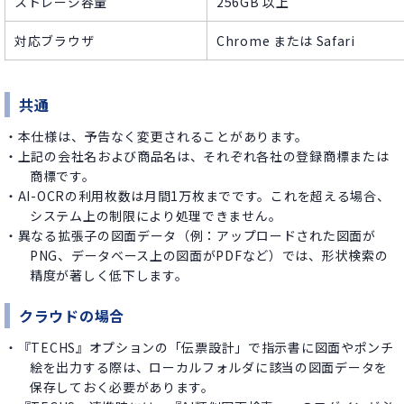
ストレージ容量
256GB 以上​
対応ブラウザ
Chrome または Safari​
共通
・本仕様は、予告なく変更されることがあります。
・上記の会社名および商品名は、それぞれ各社の登録商標または
商標です。​​
・AI-OCRの利用枚数は月間1万枚までです。これを超える場合、
システム上の制限により処理できません。
・異なる拡張子の図面データ（例：アップロードされた図面が
PNG、データベース上の図面がPDFなど）では、形状検索の
精度が著しく低下します。​
クラウドの場合
・『TECHS』オプションの「伝票設計」で指示書に図面やポンチ
絵を出力する際は、ローカルフォルダに該当の図面データを
保存しておく必要があります。​