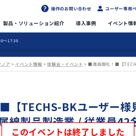
操作のお問い合わせ
ユーザー専用
DXソリューションサイト
製品・ソリューション紹介
導入事例
イベント情
0～17:30
クノア
イベント情報
体験会・イベント
■満員御礼！■【TECH
■【TECHS-BKユーザー
金属線製品製造業 / 従業員42
このイベントは終了しました