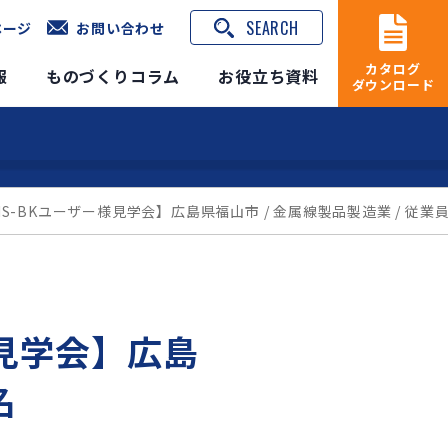
SEARCH
ページ
お問い合わせ
カタログ
報
ものづくりコラム
お役立ち資料
ダウンロード
S-BKユーザー様見学会】広島県福山市 / 金属線製品製造業 / 従業員
様見学会】広島
名