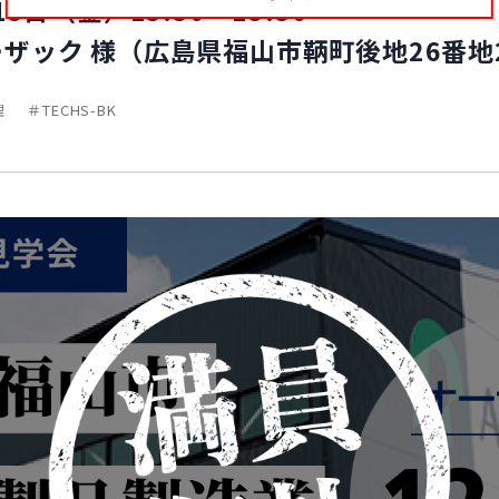
5日（金）13:30～15:30
ザック 様（広島県福山市鞆町後地26番地
理
TECHS-BK