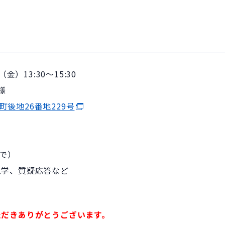
金）13:30～15:30
様
鞆町後地26番地229号
）
。
まで）
見学、質疑応答など
ただきありがとうございます。