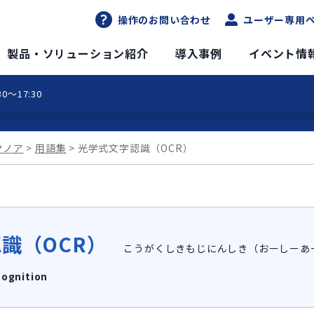
操作のお問い合わせ
ユーザー専用
DXソリューションサイト
製品・ソリューション紹介
導入事例
イベント情
0～17:30
クノア
用語集
光学式文字認識（OCR）
識（OCR）
こうがくしきもじにんしき（おーしーあ
cognition