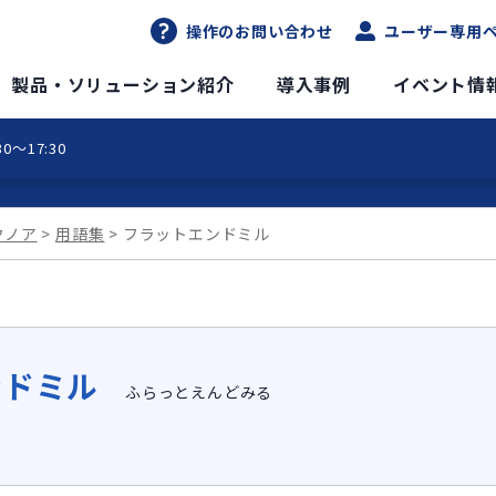
操作のお問い合わせ
ユーザー専用
DXソリューションサイト
製品・ソリューション紹介
導入事例
イベント情
0～17:30
クノア
用語集
フラットエンドミル
ンドミル
ふらっとえんどみる