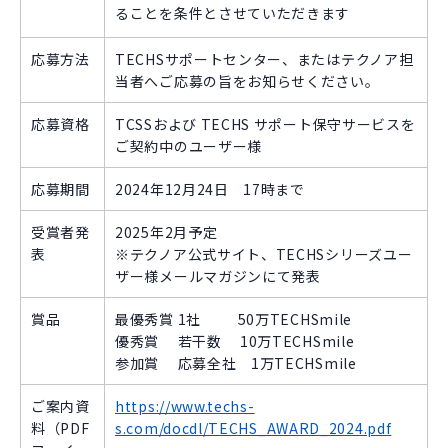
ることを条件とさせていただきます
応募方法
TECHSサポートセンター、またはテクノア担
当者へご応募の旨をお知らせください。
応募資格
TCSSおよび TECHS サポート保守サービスを
ご契約中のユーザー様
応募期間
2024年12月24日 17時まで
受賞者発
2025年2月予定
表
※テクノア公式サイト、TECHSシリーズユー
ザー様メールマガジンにて発表
賞品
最優秀賞 1社 50万TECHSmile
優秀賞 若干数 10万TECHSmile
参加賞 応募全社 1万TECHSmile
ご案内資
https://www.techs-
料（PDF
s.com/docdl/TECHS_AWARD_2024.pdf