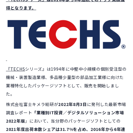
得となります。
『
TECHS
シリーズ』は1994年に中堅中小規模の個別受注型の
機械・装置製造業様、多品種少量型の部品加工業様に向けた
業種特化したパッケージソフトとして、販売を開始しまし
た。
株式会社富士キメラ総研が
2022
年
8
月
3
日
に発刊した最新市場
調査レポート
「業種別
IT
投資／デジタルソリューション市場
2022
年版
」において、当分野のパッケージソフトとしての
2021
年度出荷本数シェアは
31.7%
を占め、
2016
年から
6
年連