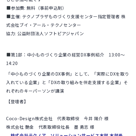
参加費: 無料（事前申込制）
主催: テクノプラザものづくり支援センター指定管理者 株
式会社ブイ・アール・テクノセンター
協力: 公益財団法人ソフトピアジャパン
第1部：中小ものづくり企業の経営DX事例紹介 13:00～
14:20
「中小ものづくり企業のDX事例」として、「実際にDXを取り
入れている企業」と「DXの取り組みを伴走支援する企業」そ
れぞれのキーパーソンが講演
【登壇者】
東和組立株式会社 取締役社長 林 佳寿彦 様
Coco-Design株式会社 代表取締役 今井 陽介 様
株式会社 艶金 代表取締役社長 墨 勇志 様
株式会社テクノア ソリューションサービス本部 本部長