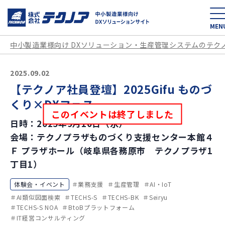
中小製造業様向け D
MEN
中小製造業様向け DXソリューション・生産管理システムのテク
2025.09.02
【テクノア社員登壇】2025Gifu ものづ
くり×DXフェス
このイベントは終了しました
日時：2025年9月10日（水）
会場：テクノプラザものづくり支援センター本館４
Ｆ プラザホール（岐阜県各務原市 テクノプラザ1
丁目1）
体験会・イベント
業務支援
生産管理
AI・IoT
AI類似図面検索
TECHS-S
TECHS-BK
Seiryu
TECHS-S NOA
BtoBプラットフォーム
IT経営コンサルティング