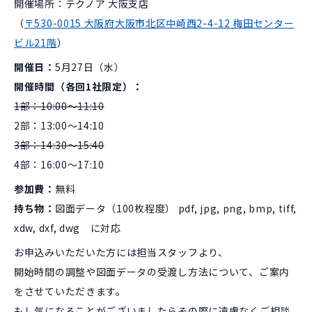
開催場所：テクノア 大阪支店
（
〒530-0015 大阪府大阪市北区中崎西2-4-12 梅田センター
ビル21階
）
開催日：
5月27日（水）
開催時間（各回1社限定）：
1部：10:00～11:10
2部：13:00～14:10
3部：14:30～15:40
4部：16:00～17:10
参加費：
無料
持ち物：
図面データ（100枚程度） pdf, jpg, png, bmp, tiff,
xdw, dxf, dwg に対応
お申込みいただいた方には担当スタッフより、
開始時間の調整や図面データの受渡し方法について、ご案内
をさせていただきます。
もし気になることがございましたらその際に遠慮なくご相談