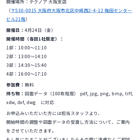
開催場所：テクノア 大阪支店
（
〒530-0015 大阪府大阪市北区中崎西2-4-12 梅田センター
ビル21階
）
開催日：
4月24日（金）
開催時間（各回1社限定）：
1部：10:00～11:10
2部：13:00～14:10
3部：14:30～15:40
4部：16:00～17:10
参加費：
無料
持ち物：
図面データ（100枚程度） pdf, jpg, png, bmp, tiff,
xdw, dxf, dwg に対応
お申込みいただいた方には担当スタッフより、
開始時間の調整や図面データの受渡し方法について、ご案内
をさせていただきます。
もし気になることがございましたらその際に遠慮なくご相談