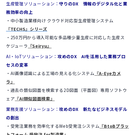
生産管理ソリューション：
守りのDX 情報のデジタル化と業
務効率の向上
・中小製造業様向け クラウド対応型生産管理システム
『TECHS』シリーズ
・250万円から導入可能な多品種少量生産に対応した生産ス
ケジューラ
『Seiryu』
AI・IoTソリューション：
攻めのDX AIを活用した業務プロ
セスの変革
・AI画像認識による工場の見える化システム
『A-Eyeカメ
ラ』
・過去の類似図面を検索する2D図面（平面図）専用ソフトウ
ェア
『AI類似図面検索』
業務支援ソリューション：
攻めのDX 新たなビジネスモデル
の創出
・受発注業務を効率化するWeb受発注システム
『BtoBプラッ
トフォーム 受発注 for製造業』