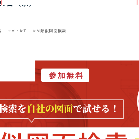
27日（水）
社
理
AI・IoT
AI類似図面検索