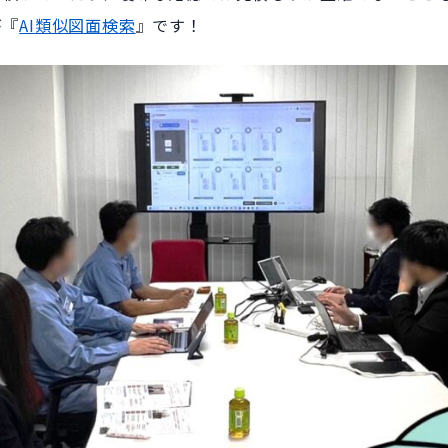
が『
AI類似図面検索
』です！