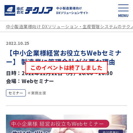
中小製造業様向け D
MENU
中小製造業様向け DXソリューション・生産管理システムのテク
2022.10.25
【中小企業様経営お役立ちWebセミナ
ー】 製造業に管理会計が必要な理由
このイベントは終了しました
日時：2022年11月21日（月）16:00～16:30
会場：Webセミナー
セミナー
業務支援