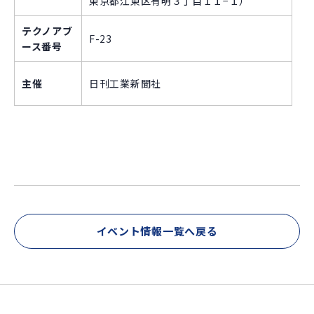
東京都江東区有明３丁目１１−１）
テクノアブ
F-23
ース番号
主催
日刊工業新聞社
イベント情報一覧へ戻る