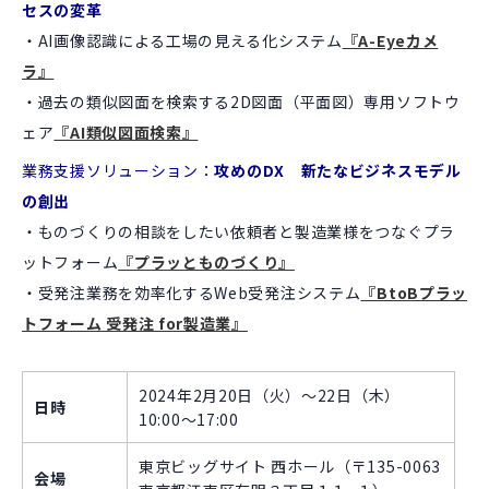
セスの変革
・AI画像認識による工場の見える化システム
『A-Eyeカメ
ラ』
・過去の類似図面を検索する2D図面（平面図）専用ソフトウ
ェア
『AI類似図面検索』
業務支援ソリューション：
攻めのDX 新たなビジネスモデル
の創出
・ものづくりの相談をしたい依頼者と製造業様をつなぐプラ
ットフォーム
『プラッとものづくり』
・受発注業務を効率化するWeb受発注システム
『BtoBプラッ
トフォーム 受発注 for製造業』
2024年2月20日（火）〜22日（木）
日時
10:00〜17:00
東京ビッグサイト 西ホール（〒135-0063
会場