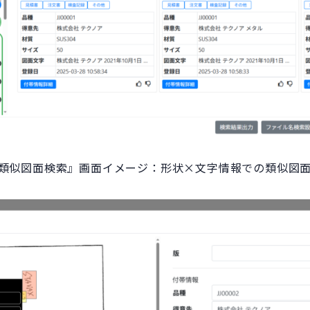
I類似図面検索』画面イメージ：形状×文字情報での類似図